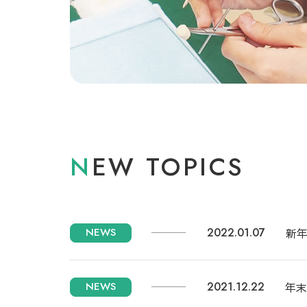
N
EW TOPICS
NEWS
2022.01.07
新
NEWS
2021.12.22
年末