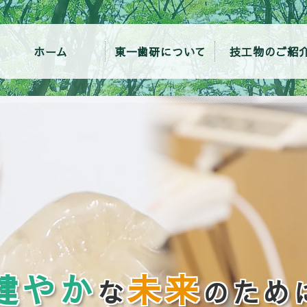
ホーム
東一歯研について
技工物のご紹
健やか
未来
な
のため