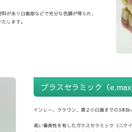
材料があり臼歯部などで充分な色調が得られ、
いたします。
プラスセラミック（e.ma
インレー、クラウン、第２小臼歯までの3本B
高い審美性を有したガラスセラミック（二ケ